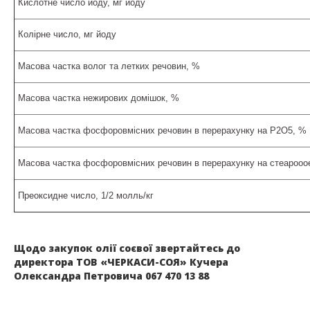
Кислотне число йоду, мг йоду
Колірне число, мг йоду
Масова частка волог та летких речовин, %
Масова частка нежирових домішок, %
Масова частка фосфоровмісних речовин в перерахунку на Р2О5, %
Масова частка фосфоровмісних речовин в перерахунку на стеарооо
Преоксидне число, 1/2 молль/кг
Щодо закупок олії соєвої звертайтесь до
директора ТОВ «ЧЕРКАСИ-СОЯ»
Кучера
Олександра Петровича 067 470 13 88